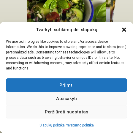
Gnocchi grietinėlės
padaže su šonine ir
Nam
Kiaulienos nugarinės
iniai kebabai su vištiena
Tvarkyti sutikimą dėl slapukų
Havajų kotletai
Marinuotos agurkų ir
kepsniai
sūriu
pomidorų salotos
45 min
We use technologies like cookies to store and/or access device
1 val
information. We do this to improve browsing experience and to show (non-)
45 min
15 min
personalized ads. Consenting to these technologies will allow us to
5 min
process data such as browsing behavior or unique IDs on this site. Not
consenting or withdrawing consent, may adversely affect certain features
and functions.
Priimti
Atsisakyti
Peržiūrėti nuostatas
Slapukų politika
Privatumo politika