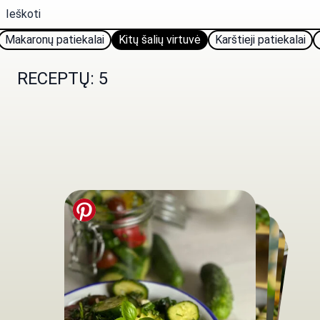
Makaronų patiekalai
Kitų šalių virtuvė
Karštieji patiekalai
RECEPTŲ: 5