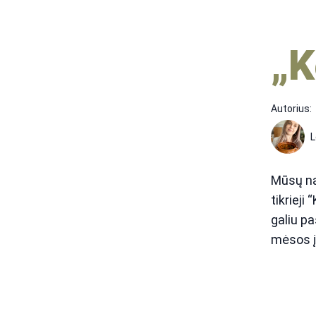
„K
Autorius:
L
Mūsų nam
tikrieji
galiu pa
mėsos į