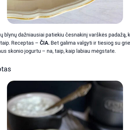
ių blynų dažniausiai patiekiu česnakinį varškės padažą, k
taip. Receptas –
ČIA.
Bet galima valgyti ir tiesiog su grie
us skonio jogurtu – na, taip, kaip labiau mėgstate.
tas