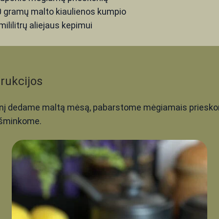
0
gramų
malto kiaulienos kumpio
mililitrų
aliejaus kepimui
trukcijos
nį dedame maltą mėsą, pabarstome mėgiamais prieskoni
išminkome.