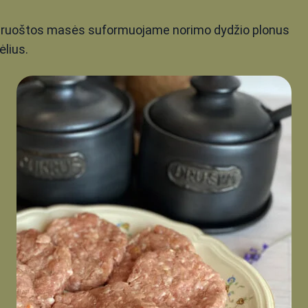
siruoštos masės suformuojame norimo dydžio plonus
ėlius.