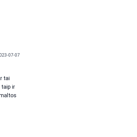
023-07-07
r tai
taip ir
u maltos