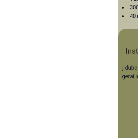
30
40
Ins
Į dube
gerai 