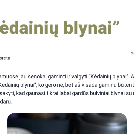
ėdainių blynai”
2
oreta
uose jau senokai gaminti ir valgyti “Kėdainių blynai”. A
 “Kėdainių blynai”, ko gero ne, bet aš visada gaminu būtent 
sakyti, kad gaunasi tikrai labai gardūs bulviniai blynai s
daru.