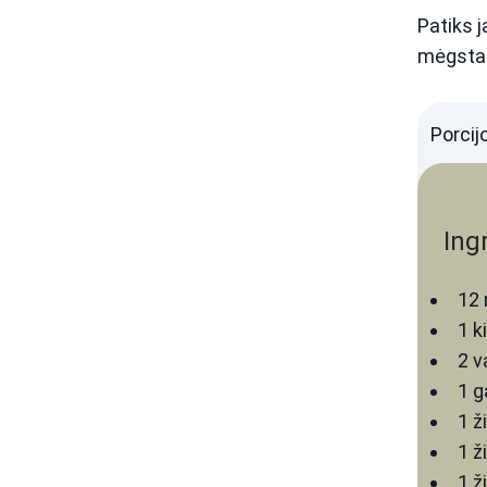
Patiks j
mėgstan
Porcij
Ing
12
1
k
2
v
1
g
1
ž
1
ž
1
ž