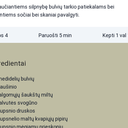
aučiantiems silpnybę bulvių tarkio patiekalams bei
tiems sočiai bei skaniai pavalgyti.
os
4
Paruošti
5
min
Kepti
1
val
redientai
nedidelių bulvių
iaušinio
algomųjų šaukštų
miltų
alvutės svogūno
iupsnio
druskos
iupsnelio
maltų kvapiųjų pipirų
iupsnio
mėgiamų prieskonių