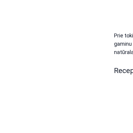
Prie tok
gaminu 
natūrala
Recep