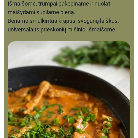
Išmaišome, trumpai pakepiname ir nuolat
maišydami supilame pieną.
Beriame smulkintus krapus, svogūnų laiškus,
universalaus prieskonių mišinio, išmaišome.