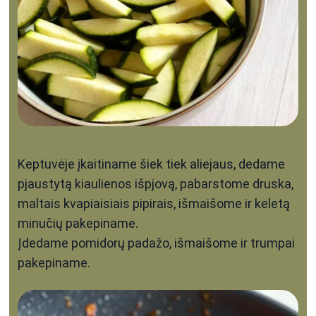
Keptuvėje įkaitiname šiek tiek aliejaus, dedame
pjaustytą kiaulienos išpjovą, pabarstome druska,
maltais kvapiaisiais pipirais, išmaišome ir keletą
minučių pakepiname.
Įdedame pomidorų padažo, išmaišome ir trumpai
pakepiname.