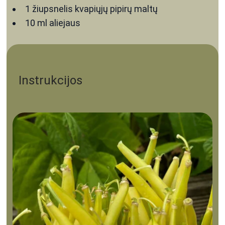
1
žiupsnelis
kvapiųjų pipirų
maltų
10
ml
aliejaus
Instrukcijos