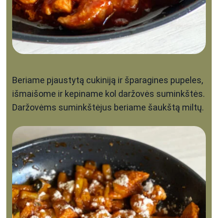
Beriame pjaustytą cukiniją ir šparagines pupeles,
išmaišome ir kepiname kol daržovės suminkštės.
Daržovėms suminkštėjus beriame šaukštą miltų.