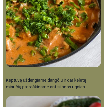
Keptuvę uždengiame dangčiu ir dar keletą
minučių patroškiname ant silpnos ugnies.