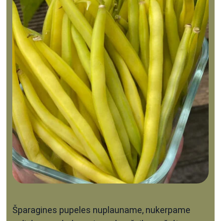
Šparagines pupeles nuplauname, nukerpame