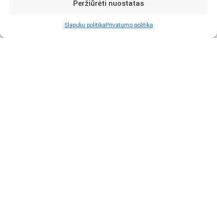
Peržiūrėti nuostatas
Slapukų politika
Privatumo politika
Visi
Pietūs
Karštieji patiekalai
Salotos
Sriubos
Kitų šalių virtuvė
Privatumo politika
Slapukų politika (ES)
life.lorjus.com
2023 - 2026 © MB "Lorjus"