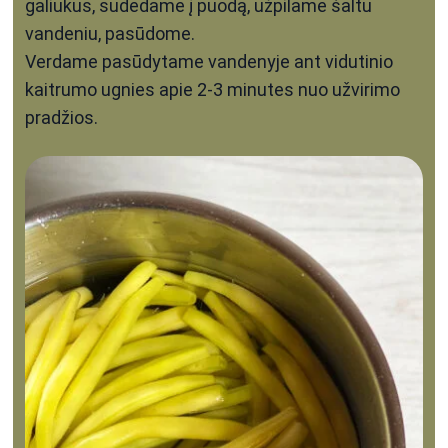
galiukus, sudedame į puodą, užpilame šaltu
vandeniu, pasūdome.
Verdame pasūdytame vandenyje ant vidutinio
kaitrumo ugnies apie 2-3 minutes nuo užvirimo
pradžios.