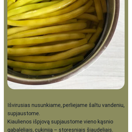
Išvirusias nusunkiame, perliejame šaltu vandeniu,
supjaustome.
Kiaulienos išpjovą supjaustome vieno kąsnio
gabalėliais, cukiniją – storesniais šiaudeliais.