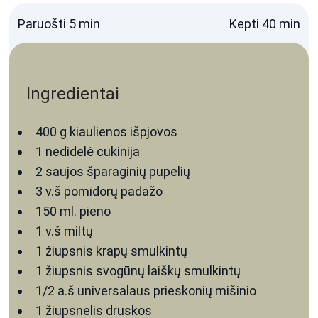
Paruošti
5
min
Kepti
40
min
Ingredientai
400
g
kiaulienos išpjovos
1
nedidelė cukinija
2
saujos
šparaginių pupelių
3
v.š
pomidorų padažo
150
ml.
pieno
1
v.š
miltų
1
žiupsnis
krapų
smulkintų
1
žiupsnis
svogūnų laiškų
smulkintų
1/2
a.š
universalaus prieskonių mišinio
1
žiupsnelis
druskos