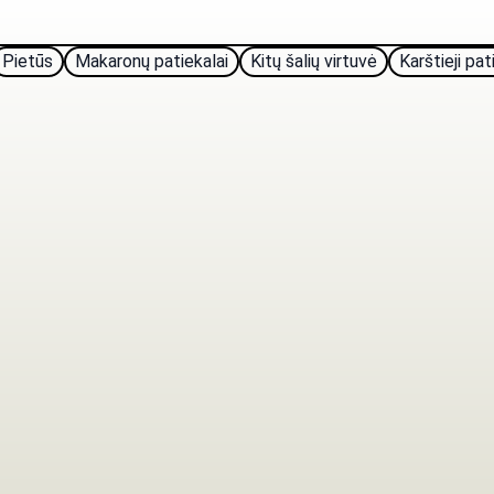
Pietūs
Makaronų patiekalai
Kitų šalių virtuvė
Karštieji pat