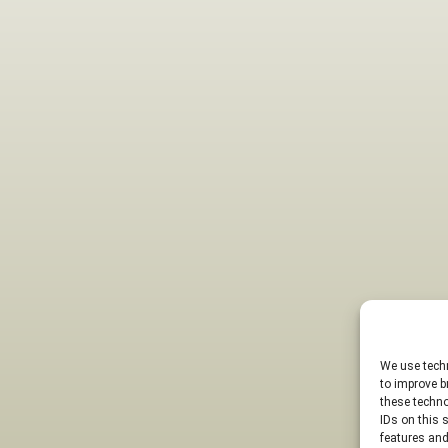
We use techn
to improve b
these techno
IDs on this 
features and