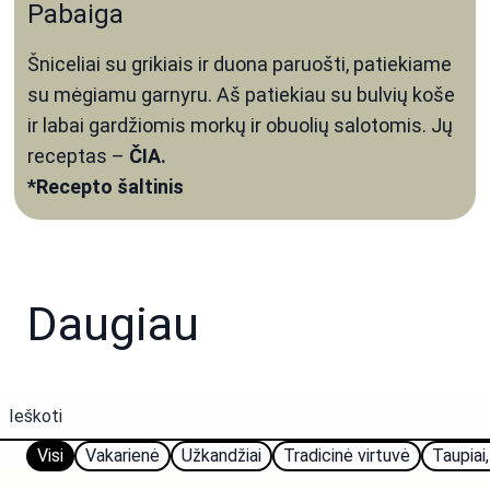
Pabaiga
Šniceliai su grikiais ir duona paruošti, patiekiame
su mėgiamu garnyru. Aš patiekiau su bulvių koše
ir labai gardžiomis morkų ir obuolių salotomis. Jų
receptas –
ČIA.
*Recepto šaltinis
Daugiau
Visi
Vakarienė
Užkandžiai
Tradicinė virtuvė
Taupiai,