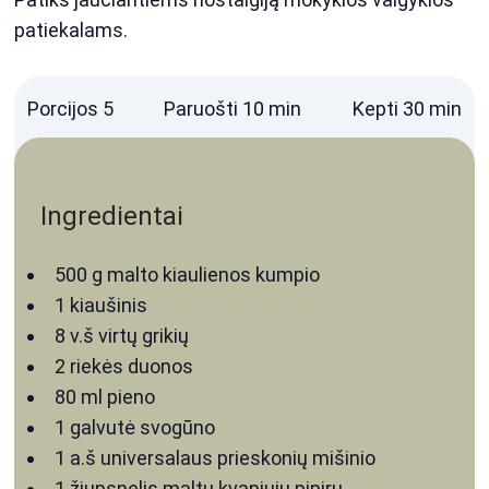
patiekalams.
Porcijos
5
Paruošti
10
min
Kepti
30
min
Ingredientai
500
g
malto kiaulienos kumpio
1
kiaušinis
8
v.š
virtų grikių
2
riekės
duonos
80
ml
pieno
1
galvutė
svogūno
1
a.š
universalaus prieskonių mišinio
1
žiupsnelis
maltų kvapiųjų pipirų