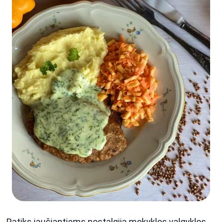
Patiks jaučiantiems nostalgiją mokyklos valgyklos