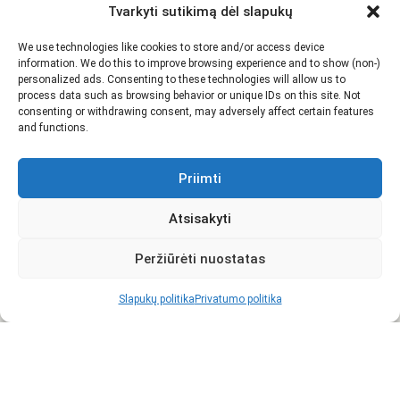
Tvarkyti sutikimą dėl slapukų
We use technologies like cookies to store and/or access device
information. We do this to improve browsing experience and to show (non-)
personalized ads. Consenting to these technologies will allow us to
process data such as browsing behavior or unique IDs on this site. Not
consenting or withdrawing consent, may adversely affect certain features
and functions.
Priimti
Atsisakyti
Peržiūrėti nuostatas
Slapukų politika
Privatumo politika
Visi
Pietūs
Karštieji patiekalai
Salotos
Sriubos