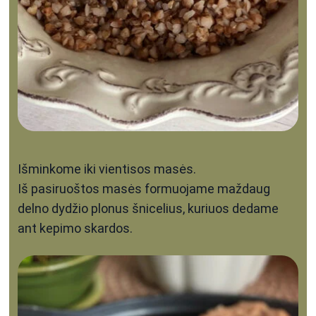
Išminkome iki vientisos masės.
Iš pasiruoštos masės formuojame maždaug
delno dydžio plonus šnicelius, kuriuos dedame
ant kepimo skardos.