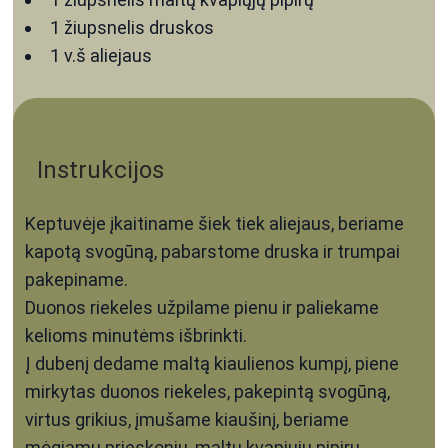
1
žiupsnelis
druskos
1
v.š
aliejaus
Instrukcijos
Keptuvėje įkaitiname šiek tiek aliejaus, beriame
kapotą svogūną, pabarstome druska ir trumpai
pakepiname.
Duonos riekeles užpilame pienu ir paliekame
kelioms minutėms išbrinkti.
Į dubenį dedame maltą kiaulienos kumpį, piene
mirkytas duonos riekeles, pakepintą svogūną,
virtus grikius, įmušame kiaušinį, beriame
mėgiamų prieskonių, maltų kvapiųjų pipirų.